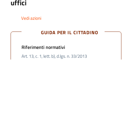
uffici
Consulenti e collaboratori
Vedi azioni
Personale
GUIDA PER IL CITTADINO
AVVISI
Riferimenti normativi
Art. 13, c. 1, lett. b), d.lgs. n. 33/2013
BANDI DI CONCORSO E SELEZIONI
Servizi
Performance
Enti controllati
Amministrazione trasparente
Attività e procedimenti