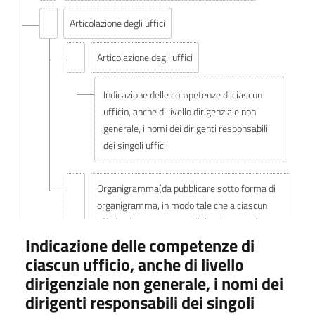
Articolazione degli uffici
Articolazione degli uffici
Indicazione delle competenze di ciascun
ufficio, anche di livello dirigenziale non
generale, i nomi dei dirigenti responsabili
dei singoli uffici
Organigramma(da pubblicare sotto forma di
organigramma, in modo tale che a ciascun
ufficio sia assegnato un link ad una pagina
contenente tutte le informazioni previste dalla
Indicazione delle competenze di
norma)
ciascun ufficio, anche di livello
dirigenziale non generale, i nomi dei
Telefono e posta elettronica
dirigenti responsabili dei singoli