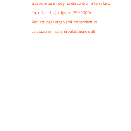
trasparenza e integrità dei controlli interni (art.
14, c. 4, lett. a), d.lgs. n. 150/2009)
Altri atti degli organismi indipendenti di
valutazione , nuclei di valutazione o altri
organismi con funzioni analoghe, procedendo
all'indicazione in forma anonima dei dati
personali eventualmente presenti
Organi di revisione amministrativa e contabile
Relazioni degli organi di revisione amministrativa e
contabile
Relazioni degli organi di revisione
amministrativa e contabile al bilancio di
previsione o budget, alle relative variazioni e al
conto consuntivo o bilancio di esercizio