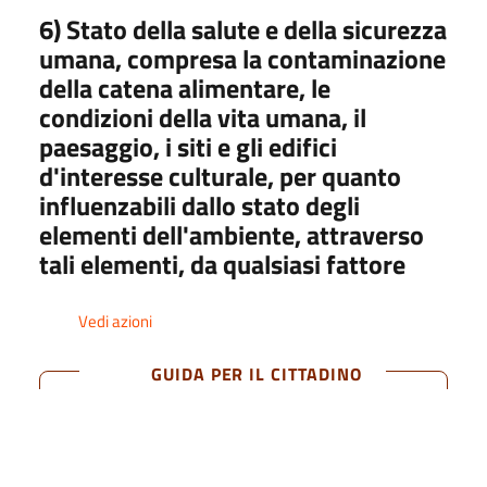
Bilanci
6) Stato della salute e della sicurezza
umana, compresa la contaminazione
Beni immobili e gestione patrimonio
della catena alimentare, le
condizioni della vita umana, il
Controlli e rilievi sull'amministrazione
paesaggio, i siti e gli edifici
d'interesse culturale, per quanto
Pagamenti dell'amministrazione
influenzabili dallo stato degli
elementi dell'ambiente, attraverso
Opere pubbliche
tali elementi, da qualsiasi fattore
Pianificazione e governo del territorio
Vedi azioni
Informazioni ambientali
GUIDA PER IL CITTADINO
Informazioni ambientali
Riferimenti normativi
Art. 40, c. 2, d.lgs. n. 33/2013
Stato dell'ambiente