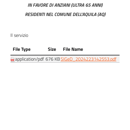
IN FAVORE DI ANZIANI (ULTRA 65 ANNI)
RESIDENTI NEL COMUNE DELL’AQUILA (AQ)
Performance
Enti controllati
Il servizio
Attività e procedimenti
File Type
Size
File Name
application/pdf
676 KB
SIGeD_2024223142553.pdf
Provvedimenti
Sotto sezioni
Bandi di gara e contratti
S.A.D. e A.D.I. ANZIANI - AVVISO
Sovvenzioni, contributi, sussidi, vantaggi economici
Bilanci
Amministrazione trasparente
Beni immobili e gestione patrimonio