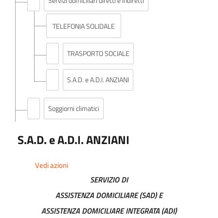
Servizi domiciliari diretti e indiretti
TELEFONIA SOLIDALE
TRASPORTO SOCIALE
S.A.D. e A.D.I. ANZIANI
Soggiorni climatici
Carta dei servizi e standard di qualità
S.A.D. e A.D.I. ANZIANI
Class action
Vedi azioni
SERVIZIO DI
Costi contabilizzati
ASSISTENZA DOMICILIARE (SAD) E
ASSISTENZA DOMICILIARE INTEGRATA (ADI)
Servizi in rete