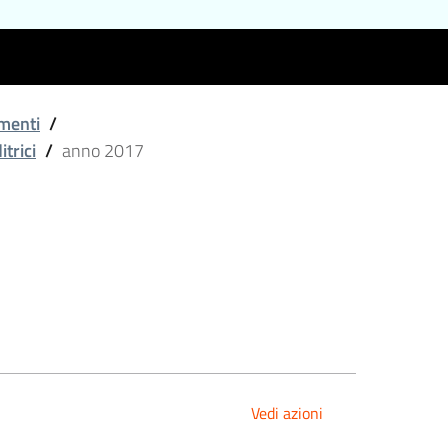
amenti
/
trici
/
anno 2017
Vedi azioni