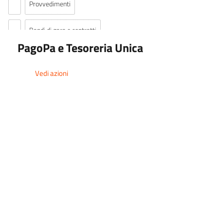
Provvedimenti
Bandi di gara e contratti
PagoPa e Tesoreria Unica
Sovvenzioni, contributi, sussidi, vantaggi economici
Vedi azioni
Bilanci
Beni immobili e gestione patrimonio
Controlli e rilievi sull'amministrazione
Amministrazione trasparente
Pagamenti dell'amministrazione
Dati sui pagamenti
LOGIN
Indicatore di tempestività dei pagamenti