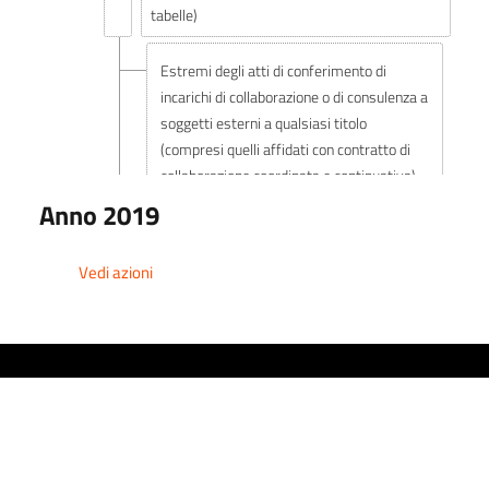
tabelle)
Estremi degli atti di conferimento di
incarichi di collaborazione o di consulenza a
soggetti esterni a qualsiasi titolo
(compresi quelli affidati con contratto di
collaborazione coordinata e continuativa)
con indicazione dei soggetti percettori,
Anno 2019
della ragione dell'incarico e
dell'ammontare erogato
Vedi azioni
Collegio Revisori dei Conti
Anno 2019
Amministrazione trasparente
1) curriculum vitae, redatto in conformità
al vigente modello europeo