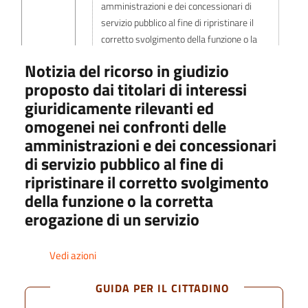
amministrazioni e dei concessionari di
servizio pubblico al fine di ripristinare il
corretto svolgimento della funzione o la
corretta erogazione di un servizio
Notizia del ricorso in giudizio
proposto dai titolari di interessi
Sentenza di definizione del giudizio
giuridicamente rilevanti ed
omogenei nei confronti delle
Misure adottate in ottemperanza alla
amministrazioni e dei concessionari
sentenza
di servizio pubblico al fine di
ripristinare il corretto svolgimento
della funzione o la corretta
Costi contabilizzati
erogazione di un servizio
Servizi in rete
Vedi azioni
Performance
GUIDA PER IL CITTADINO