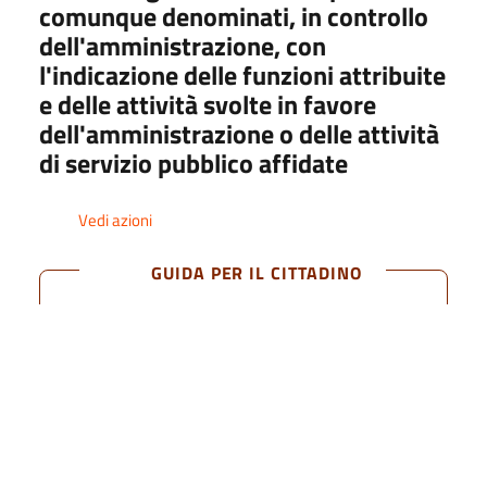
comunque denominati, in controllo
Elenco degli enti di diritto privato,
dell'amministrazione, con
comunque denominati, in controllo
dell'amministrazione, con l'indicazione
l'indicazione delle funzioni attribuite
delle funzioni attribuite e delle attività
e delle attività svolte in favore
svolte in favore dell'amministrazione o
dell'amministrazione o delle attività
delle attività di servizio pubblico affidate
di servizio pubblico affidate
1) ragione sociale
Vedi azioni
GUIDA PER IL CITTADINO
2) misura dell'eventuale partecipazione
dell'amministrazione
Riferimenti normativi
Art. 22, c. 1, lett. c), d.lgs. n. 33/2013
3) durata dell'impegno
4) onere complessivo a qualsiasi titolo
gravante per l'anno sul bilancio
dell'amministrazione