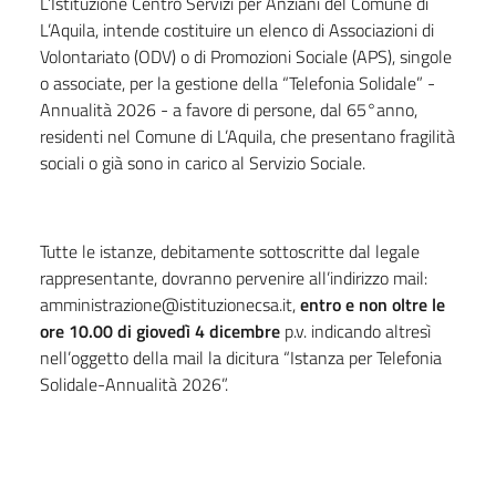
L’Istituzione Centro Servizi per Anziani del Comune di
Cartellone natalizio 2024 - proposte di eventi
L’Aquila, intende costituire un elenco di Associazioni di
Volontariato (ODV) o di Promozioni Sociale (APS), singole
BANDI DI CONCORSO E SELEZIONI
o associate, per la gestione della “Telefonia Solidale” -
Annualità 2026 - a favore di persone, dal 65°anno,
Servizi
residenti nel Comune di L’Aquila, che presentano fragilità
sociali o già sono in carico al Servizio Sociale.
Performance
Tutte le istanze, debitamente sottoscritte dal legale
Enti controllati
rappresentante, dovranno pervenire all’indirizzo mail:
amministrazione@istituzionecsa.it,
entro e non oltre le
Attività e procedimenti
ore 10.00 di giovedì 4 dicembre
p.v. indicando altresì
nell’oggetto della mail la dicitura “Istanza per Telefonia
Provvedimenti
Solidale-Annualità 2026”.
Bandi di gara e contratti
Sovvenzioni, contributi, sussidi, vantaggi economici