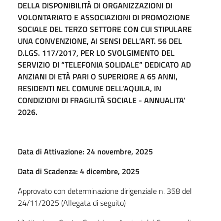
ANNUALITÀ 2026/2027
DELLA DISPONIBILITÀ DI ORGANIZZAZIONI DI
VOLONTARIATO E ASSOCIAZIONI DI PROMOZIONE
SOCIALE DEL TERZO SETTORE CON CUI STIPULARE
Cartellone natalizio del dell’Istituzione Centro Servizi per
UNA CONVENZIONE, AI SENSI DELL’ART. 56 DEL
Anziani del Comune dell’Aquila . Annualità 2025
D.LGS. 117/2017, PER LO SVOLGIMENTO DEL
SERVIZIO DI “TELEFONIA SOLIDALE” DEDICATO AD
AVVISO TELEFONIA SOLIDALE
ANZIANI DI ETÀ PARI O SUPERIORE A 65 ANNI,
RESIDENTI NEL COMUNE DELL’AQUILA, IN
CONDIZIONI DI FRAGILITÀ SOCIALE - ANNUALITA’
AVVISO PUBBLICO PER LA PREDISPOSIZIONE DI UN
2026.
CALENDARIO DI EVENTI DA REALIZZARE ALL’INTERNO
DELLA STRUTTURA DELL’ISTITUZIONE A BENEFICIO
DEGLI OSPITI. ANNUALITÀ 2026.
Data di Attivazione: 24 novembre, 2025
R.P. "Ex ONPI" Liste di attesa
Data di Scadenza: 4 dicembre, 2025
Approvato con determinazione dirigenziale n. 358 del
Soggiorni climatici
24/11/2025 (Allegata di seguito)