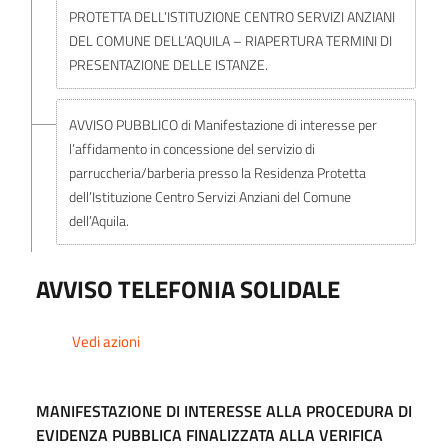
PROTETTA DELL’ISTITUZIONE CENTRO SERVIZI ANZIANI
DEL COMUNE DELL’AQUILA – RIAPERTURA TERMINI DI
PRESENTAZIONE DELLE ISTANZE.
AVVISO PUBBLICO di Manifestazione di interesse per
l’affidamento in concessione del servizio di
parruccheria/barberia presso la Residenza Protetta
dell’Istituzione Centro Servizi Anziani del Comune
dell’Aquila.
SONO STATI PROROGATI I TERMINI DI PRESENTAZIONE
AVVISO TELEFONIA SOLIDALE
DELLE ISTANZE PER L’ACCESSO AL CENTRO DIURNO
ALZHEIMER SPERIMENTALE ATTIVATO ALL’INTERNO
Vedi azioni
DELLA STRUTTURA DELL’ISTITUZIONE C.S.A. DEL
COMUNE DELL’AQUILA IN FAVORE DI 12 UTENTI ANZIANI
(ULTRA 65 ANNI) AFFETTI DA ALZHEIMER E DEMENZA,
MANIFESTAZIONE DI INTERESSE ALLA PROCEDURA DI
RESIDENTI NEL COMUNE DELL’AQUILA (AQ) –
EVIDENZA PUBBLICA FINALIZZATA ALLA VERIFICA