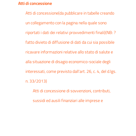
Atti di concessione
Atti di concessione(da pubblicare in tabelle creando
un collegamento con la pagina nella quale sono
riportati i dati dei relativi provvedimenti finali)(NB: ?
fatto divieto di diffusione di dati da cui sia possibile
ricavare informazioni relative allo stato di salute e
alla situazione di disagio economico-sociale degli
interessati, come previsto dall'art. 26, c. 4, del d.lgs.
n. 33/2013)
Atti di concessione di sovvenzioni, contributi,
sussidi ed ausili finanziari alle imprese e
comunque di vantaggi economici di qualunque
genere a persone ed enti pubblici e privati di
importo superiore a mille euro