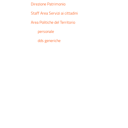
Direzione Patrimonio
Staff Area Servizi ai cittadini
Area Politiche del Territorio
personale
dds generiche
Circolari
Direzione autonoma Affari Istituzionali
Uffici di Segreteria e Staff Sindaco Giunta
Comunicazione
Direzione attività economiche e progetti
sviluppo commercio
Direzione Servizi Sociali ed educativi
Progetto Mura venete UNESCO
Direzione servizi e concessioni cimiteriali