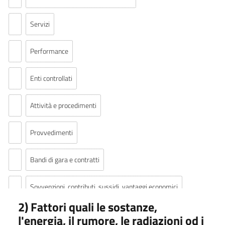
Servizi
Performance
Enti controllati
Attività e procedimenti
Provvedimenti
Bandi di gara e contratti
Sovvenzioni, contributi, sussidi, vantaggi economici
2) Fattori quali le sostanze,
Bilanci
l'energia, il rumore, le radiazioni od i