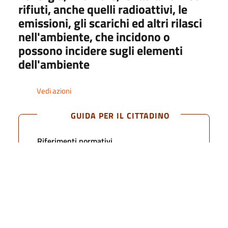
rifiuti, anche quelli radioattivi, le
Beni immobili e gestione patrimonio
emissioni, gli scarichi ed altri rilasci
nell'ambiente, che incidono o
Controlli e rilievi sull'amministrazione
possono incidere sugli elementi
dell'ambiente
Pagamenti dell'amministrazione
Vedi azioni
Opere pubbliche
GUIDA PER IL CITTADINO
Pianificazione e governo del territorio
Riferimenti normativi
Informazioni ambientali
Art. 40, c. 2, d.lgs. n. 33/2013
Informazioni ambientali
Stato dell'ambiente