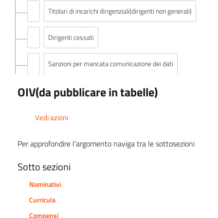
Titolari di incarichi dirigenziali(dirigenti non generali)
Dirigenti cessati
Sanzioni per mancata comunicazione dei dati
OIV(da pubblicare in tabelle)
Posizioni organizzative
Dotazione organica
Vedi azioni
Personale non a tempo indeterminato
Per approfondire l'argomento naviga tra le sottosezioni
Sotto sezioni
Tassi di assenza
Nominativi
Incarichi conferiti e autorizzati ai dipendenti (dirigenti
Curricula
e non dirigenti)
Compensi