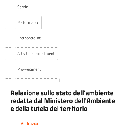
Servizi
Performance
Enti controllati
Attività e procedimenti
Provvedimenti
Bandi di gara e contratti
Relazione sullo stato dell'ambiente
redatta dal Ministero dell'Ambiente
Sovvenzioni, contributi, sussidi, vantaggi economici
e della tutela del territorio
Bilanci
Vedi azioni